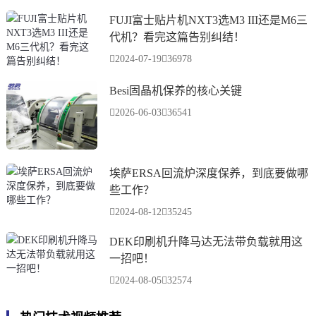
FUJI富士贴片机NXT3选M3 III还是M6三
代机？看完这篇告别纠结！
2024-07-19
36978
Besi固晶机保养的核心关键
2026-06-03
36541
埃萨ERSA回流炉深度保养，到底要做哪
些工作？
2024-08-12
35245
DEK印刷机升降马达无法带负载就用这
一招吧！
2024-08-05
32574