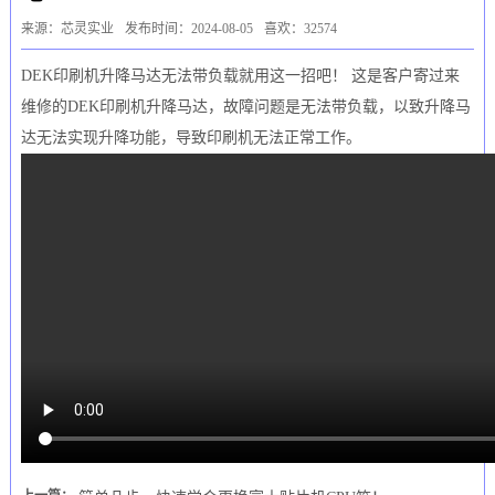
来源：芯灵实业
发布时间：2024-08-05
喜欢：32574
DEK印刷机升降马达无法带负载就用这一招吧！ 这是客户寄过来
维修的DEK印刷机升降马达，故障问题是无法带负载，以致升降马
达无法实现升降功能，导致印刷机无法正常工作。