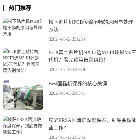
热门推荐
松下贴片机PCB传输不畅的原因与处理
方法
2024-08-28
51254
FUJI富士贴片机NXT3选M3 III还是M6三
代机？看完这篇告别纠结！
2024-07-19
36978
Besi固晶机保养的核心关键
2026-06-03
36541
埃萨ERSA回流炉深度保养，到底要做哪
些工作？
2024-08-12
35245